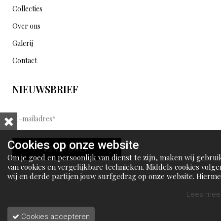
Collecties
Over ons
Galerij
Contact
NIEUWSBRIEF
E
-
m
Cookies op onze website
VERSTUREN
a
Om je goed en persoonlijk van dienst te zijn, maken wij gebrui
i
van cookies en vergelijkbare technieken. Middels cookies volge
wij en derde partijen jouw surfgedrag op onze website. Hierm
l
tonen wij gepersonaliseerde advertenties en dit maakt het voo
a
jou mogelijk om informatie te delen via social media.
Lees meer
d
Cookies accepteren
r