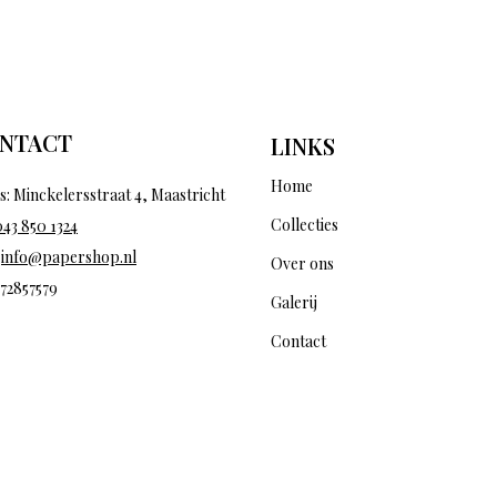
NTACT
LINKS
Home
s: Minckelersstraat 4, Maastricht
Collecties
043 850 1324
:
info@papershop.nl
Over ons
 72857579
Galerij
Contact