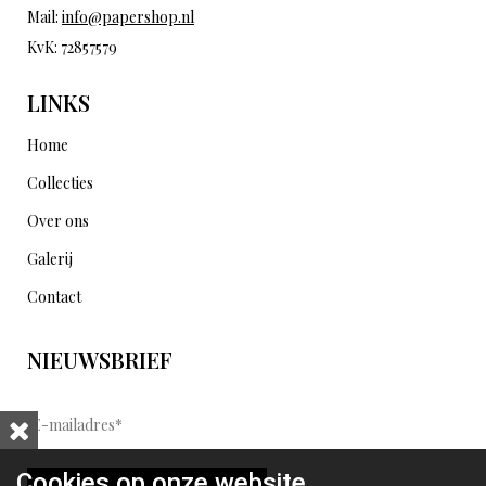
Mail:
info@papershop.nl
KvK: 72857579
LINKS
Home
Collecties
Over ons
Galerij
Contact
NIEUWSBRIEF
E
-
m
Cookies op onze website