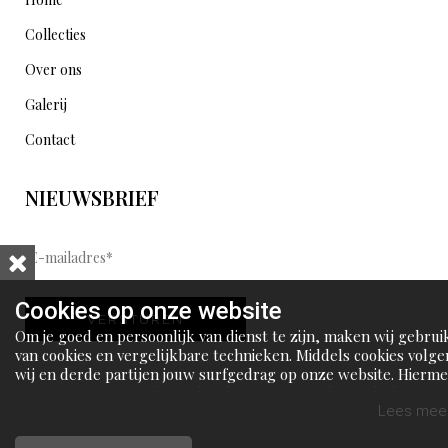
Collecties
Over ons
Galerij
Contact
NIEUWSBRIEF
E
-
m
Cookies op onze website
VERSTUREN
a
Om je goed en persoonlijk van dienst te zijn, maken wij gebrui
i
van cookies en vergelijkbare technieken. Middels cookies volge
wij en derde partijen jouw surfgedrag op onze website. Hierm
l
tonen wij gepersonaliseerde advertenties en dit maakt het voo
a
jou mogelijk om informatie te delen via social media.
Lees meer
d