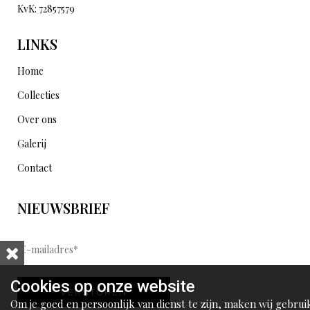
KvK: 72857579
LINKS
Home
Collecties
Over ons
Galerij
Contact
NIEUWSBRIEF
E
-
m
Cookies op onze website
VERSTUREN
a
Om je goed en persoonlijk van dienst te zijn, maken wij gebrui