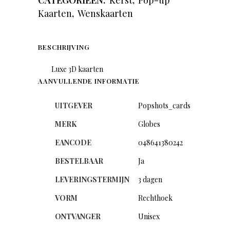
CATEGORIEËN:
Kerst
,
Pop-up
Kaarten
,
Wenskaarten
BESCHRIJVING
Luxe 3D kaarten
AANVULLENDE INFORMATIE
UITGEVER
Popshots_cards
MERK
Globes
EANCODE
048641380242
BESTELBAAR
Ja
LEVERINGSTERMIJN
3 dagen
VORM
Rechthoek
ONTVANGER
Unisex