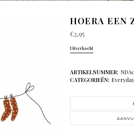
HOERA EEN 
€
2,95
Uitverkocht
ARTIKELNUMMER:
NDA0
CATEGORIEËN:
Everyda
AANVU