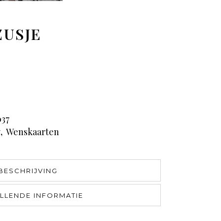
ZUSJE
37
y
,
Wenskaarten
BESCHRIJVING
LLENDE INFORMATIE