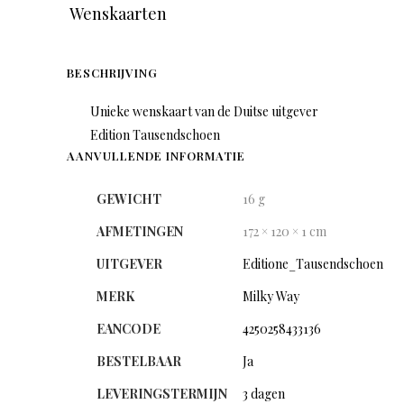
Wenskaarten
BESCHRIJVING
Unieke wenskaart van de Duitse uitgever
Edition Tausendschoen
AANVULLENDE INFORMATIE
GEWICHT
16 g
AFMETINGEN
172 × 120 × 1 cm
UITGEVER
Editione_Tausendschoen
MERK
Milky Way
EANCODE
4250258433136
BESTELBAAR
Ja
LEVERINGSTERMIJN
3 dagen