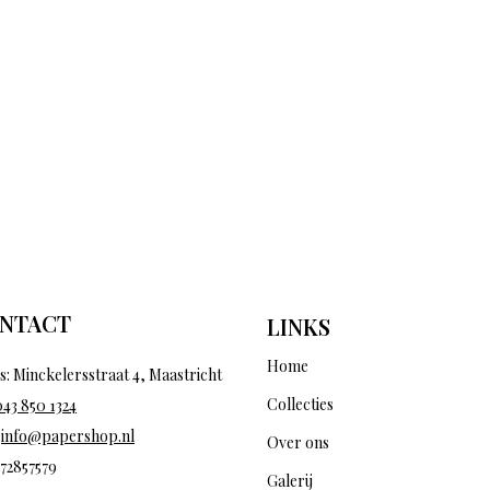
NTACT
LINKS
Home
s: Minckelersstraat 4, Maastricht
Collecties
043 850 1324
:
info@papershop.nl
Over ons
 72857579
Galerij