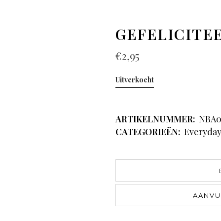
GEFELICITE
€
2,95
Uitverkocht
ARTIKELNUMMER:
NBA0
CATEGORIEËN:
Everyda
AANVU