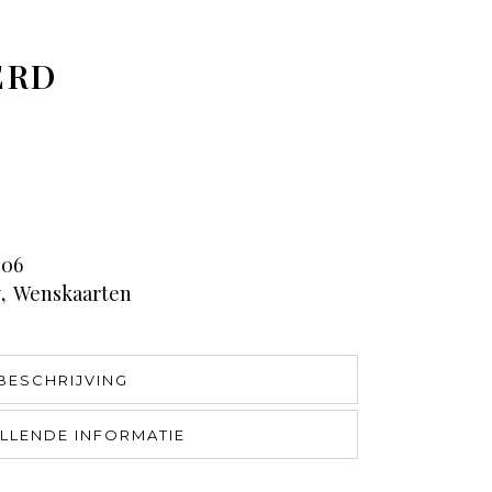
ERD
06
y
,
Wenskaarten
BESCHRIJVING
LLENDE INFORMATIE