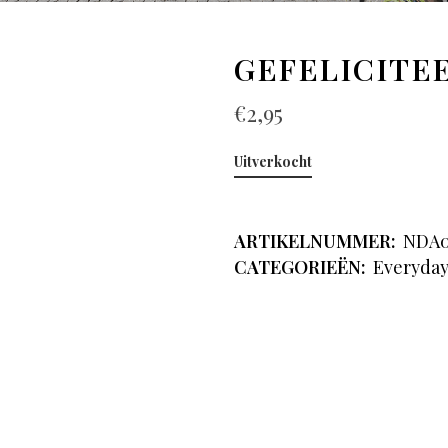
GEFELICITE
€
2,95
Uitverkocht
ARTIKELNUMMER:
NDA0
CATEGORIEËN:
Everyda