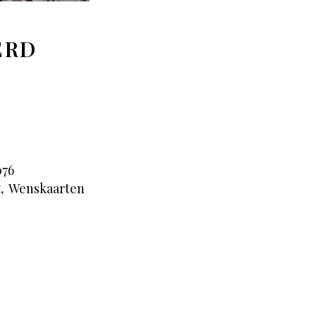
ERD
76
y
,
Wenskaarten