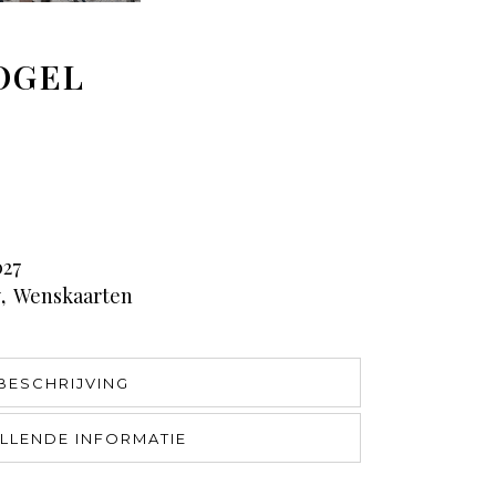
OGEL
27
y
,
Wenskaarten
BESCHRIJVING
LLENDE INFORMATIE