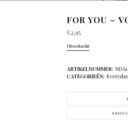
FOR YOU – V
€
2,95
Uitverkocht
ARTIKELNUMMER:
NDA0
CATEGORIEËN:
Everyda
AANVU