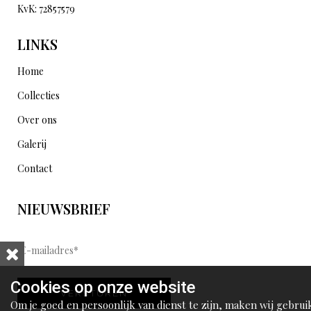
KvK: 72857579
LINKS
Home
Collecties
Over ons
Galerij
Contact
NIEUWSBRIEF
E
-
m
Cookies op onze website
VERSTUREN
a
Om je goed en persoonlijk van dienst te zijn, maken wij gebrui