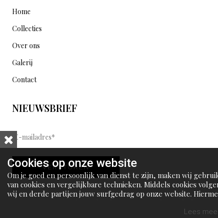
Home
Collecties
Over ons
Galerij
Contact
NIEUWSBRIEF
E
-
m
Cookies op onze website
VERSTUREN
a
Om je goed en persoonlijk van dienst te zijn, maken wij gebrui
i
van cookies en vergelijkbare technieken. Middels cookies volge
wij en derde partijen jouw surfgedrag op onze website. Hierm
l
tonen wij gepersonaliseerde advertenties en dit maakt het voo
a
jou mogelijk om informatie te delen via social media.
Lees meer