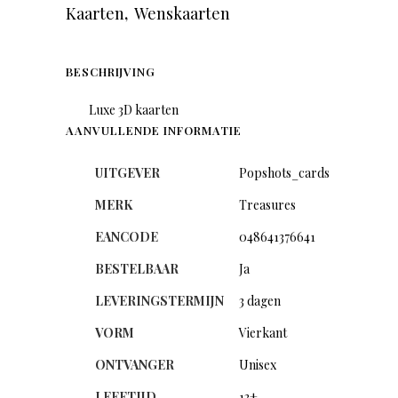
Kaarten
,
Wenskaarten
BESCHRIJVING
Luxe 3D kaarten
AANVULLENDE INFORMATIE
UITGEVER
Popshots_cards
MERK
Treasures
EANCODE
048641376641
BESTELBAAR
Ja
LEVERINGSTERMIJN
3 dagen
VORM
Vierkant
ONTVANGER
Unisex
LEEFTIJD
13+