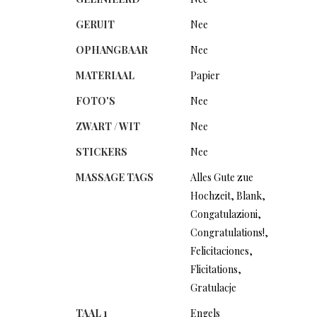
GERUIT
Nee
OPHANGBAAR
Nee
MATERIAAL
Papier
FOTO'S
Nee
ZWART / WIT
Nee
STICKERS
Nee
MASSAGE TAGS
Alles Gute zue
Hochzeit
,
Blank
,
Congatulazioni
,
Congratulations!
,
Felicitaciones
,
Flicitations
,
Gratulacje
TAAL 1
Engels