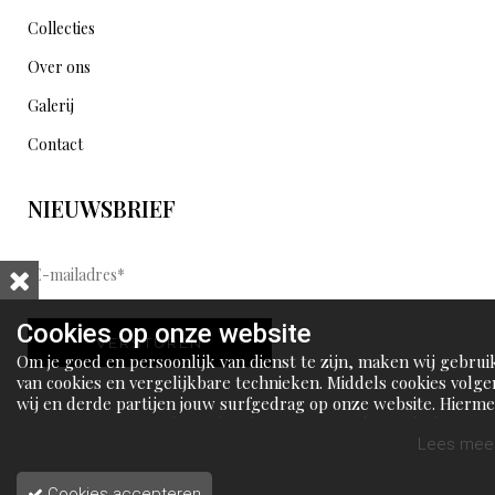
Collecties
Over ons
Galerij
Contact
NIEUWSBRIEF
E
-
m
Cookies op onze website
VERSTUREN
a
Om je goed en persoonlijk van dienst te zijn, maken wij gebrui
i
van cookies en vergelijkbare technieken. Middels cookies volge
wij en derde partijen jouw surfgedrag op onze website. Hierm
l
tonen wij gepersonaliseerde advertenties en dit maakt het voo
a
jou mogelijk om informatie te delen via social media.
Lees meer
d
Cookies accepteren