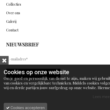
Collecties
Over ons
Galerij
Contact
NIEUWSBRIEF
E
-
m
Cookies op onze website
VERSTUREN
a
Om je goed en persoonlijk van dienst te zijn, maken wij gebrui
i
van cookies en vergelijkbare technieken. Middels cookies volge
wij en derde partijen jouw surfgedrag op onze website. Hierm
l
tonen wij gepersonaliseerde advertenties en dit maakt het voo
a
jou mogelijk om informatie te delen via social media.
Lees meer
d
Cookies accepteren
r