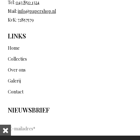
Tel:
043 850 1324
Mail:
info@papershop.nl
KvK: 72857579
LINKS
Home
Collecties
Over ons
Galerij
Contact
NIEUWSBRIEF
E
-