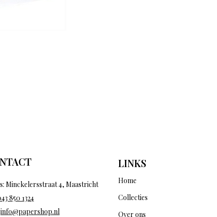
NTACT
LINKS
Home
s: Minckelersstraat 4, Maastricht
Collecties
043 850 1324
:
info@papershop.nl
Over ons