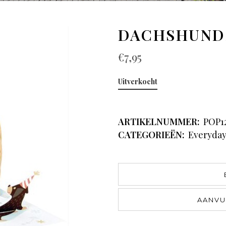
DACHSHUNDS
€
7,95
Uitverkocht
ARTIKELNUMMER:
POP1
CATEGORIEËN:
Everyda
AANVU