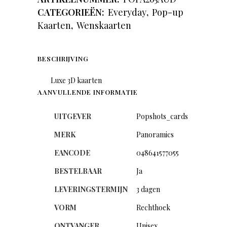
CATEGORIEËN:
Everyday
,
Pop-up
Kaarten
,
Wenskaarten
BESCHRIJVING
Luxe 3D kaarten
AANVULLENDE INFORMATIE
UITGEVER
Popshots_cards
MERK
Panoramics
EANCODE
048641577055
BESTELBAAR
Ja
LEVERINGSTERMIJN
3 dagen
VORM
Rechthoek
ONTVANGER
Unisex