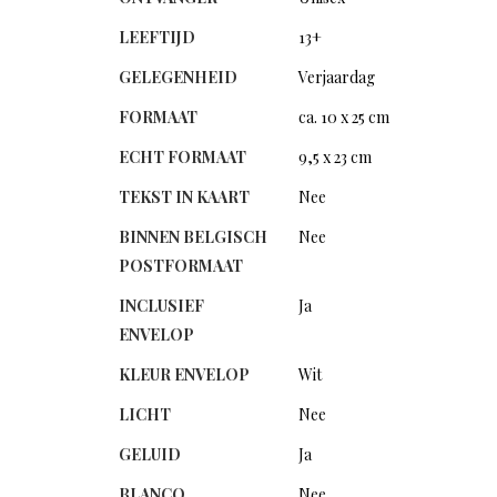
LEEFTIJD
13+
GELEGENHEID
Verjaardag
FORMAAT
ca. 10 x 25 cm
ECHT FORMAAT
9,5 x 23 cm
TEKST IN KAART
Nee
BINNEN BELGISCH
Nee
POSTFORMAAT
INCLUSIEF
Ja
ENVELOP
KLEUR ENVELOP
Wit
LICHT
Nee
GELUID
Ja
BLANCO
Nee