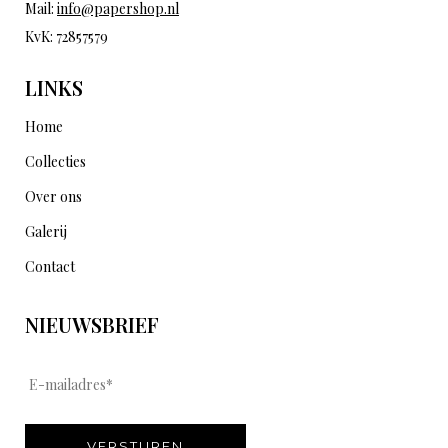
Mail:
info@papershop.nl
KvK: 72857579
LINKS
Home
Collecties
Over ons
Galerij
Contact
NIEUWSBRIEF
E
-
m
VERSTUREN