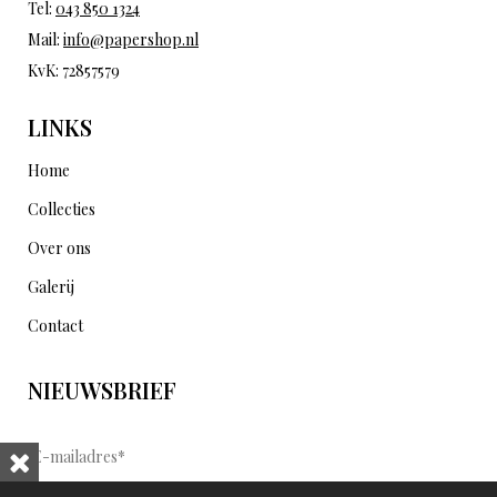
Tel:
043 850 1324
Mail:
info@papershop.nl
KvK: 72857579
LINKS
Home
Collecties
Over ons
Galerij
Contact
NIEUWSBRIEF
E
-