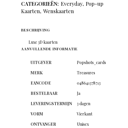
CATEGORIEËN:
Everyday
,
Pop-up
Kaarten
,
Wenskaarten
BESCHRIJVING
Luxe 3D kaarten
AANVULLENDE INFORMATIE
UITGEVER
Popshots_cards
MERK
Treasures
EANCODE
048641378713
BESTELBAAR
Ja
LEVERINGSTERMIJN
3 dagen
VORM
Vierkant
ONTVANGER
Unisex