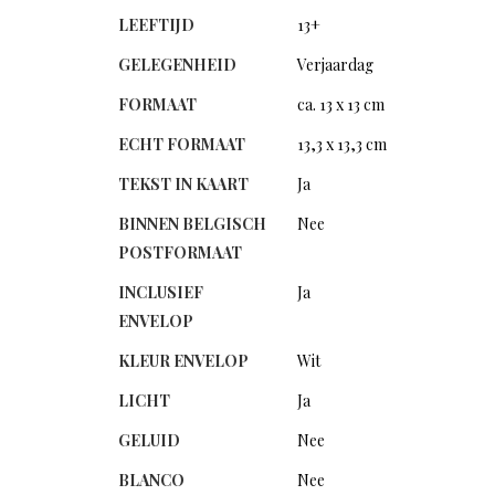
LEEFTIJD
13+
GELEGENHEID
Verjaardag
FORMAAT
ca. 13 x 13 cm
ECHT FORMAAT
13,3 x 13,3 cm
TEKST IN KAART
Ja
BINNEN BELGISCH
Nee
POSTFORMAAT
INCLUSIEF
Ja
ENVELOP
KLEUR ENVELOP
Wit
LICHT
Ja
GELUID
Nee
BLANCO
Nee