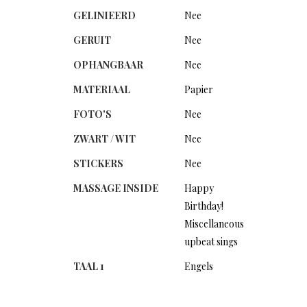
GELINIEERD
Nee
GERUIT
Nee
OPHANGBAAR
Nee
MATERIAAL
Papier
FOTO'S
Nee
ZWART / WIT
Nee
STICKERS
Nee
MASSAGE INSIDE
Happy
Birthday!
Miscellaneous
upbeat sings
TAAL 1
Engels