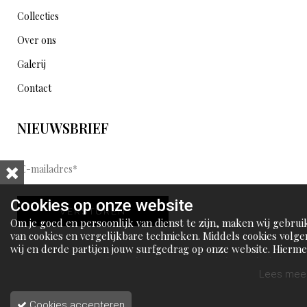
Collecties
Over ons
Galerij
Contact
NIEUWSBRIEF
E
-
m
Cookies op onze website
VERSTUREN
a
Om je goed en persoonlijk van dienst te zijn, maken wij gebrui
i
van cookies en vergelijkbare technieken. Middels cookies volge
wij en derde partijen jouw surfgedrag op onze website. Hierm
l
tonen wij gepersonaliseerde advertenties en dit maakt het voo
a
jou mogelijk om informatie te delen via social media.
Lees meer
d
Cookies accepteren