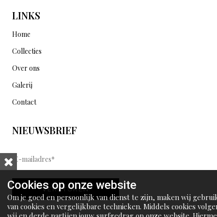
LINKS
Home
Collecties
Over ons
Galerij
Contact
NIEUWSBRIEF
E
-
m
Cookies op onze website
VERSTUREN
a
Om je goed en persoonlijk van dienst te zijn, maken wij gebrui
i
van cookies en vergelijkbare technieken. Middels cookies volge
wij en derde partijen jouw surfgedrag op onze website. Hierm