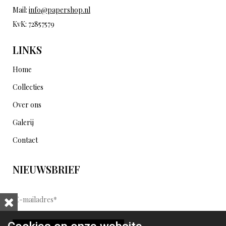
Mail:
info@papershop.nl
KvK: 72857579
LINKS
Home
Collecties
Over ons
Galerij
Contact
NIEUWSBRIEF
E
-
m