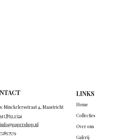
NTACT
LINKS
Home
s: Minckelersstraat 4, Maastricht
Collecties
043 850 1324
:
info@papershop.nl
Over ons
 72857579
Galerij