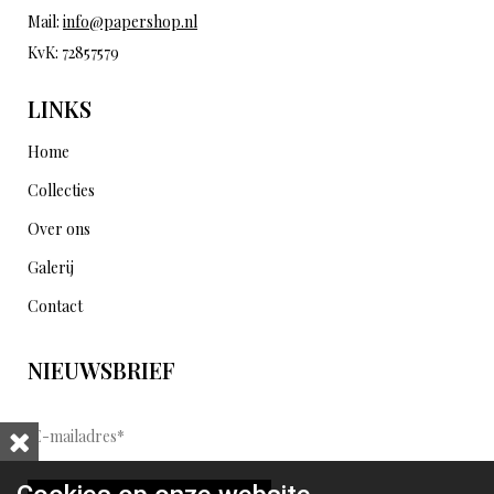
Mail:
info@papershop.nl
KvK: 72857579
LINKS
Home
Collecties
Over ons
Galerij
Contact
NIEUWSBRIEF
E
-
m