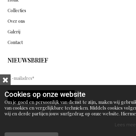
Collecties
Over ons
Galerij
Contact
NIEUWSBRIEF
E
-
m
Cookies op onze website
VERSTUREN
a
Om je goed en persoonlijk van dienst te zijn, maken wij gebrui
i
van cookies en vergelijkbare technieken. Middels cookies volge
wij en derde partijen jouw surfgedrag op onze website. Hierm
l
tonen wij gepersonaliseerde advertenties en dit maakt het voo
a
jou mogelijk om informatie te delen via social media.
Lees meer
d