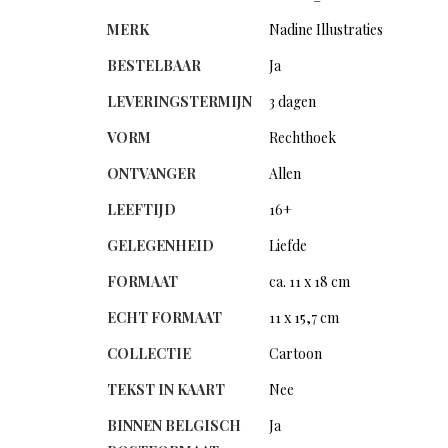
MERK
Nadine Illustraties
BESTELBAAR
Ja
LEVERINGSTERMIJN
3 dagen
VORM
Rechthoek
ONTVANGER
Allen
LEEFTIJD
16+
GELEGENHEID
Liefde
FORMAAT
ca. 11 x 18 cm
ECHT FORMAAT
11 x 15,7 cm
COLLECTIE
Cartoon
TEKST IN KAART
Nee
BINNEN BELGISCH
Ja