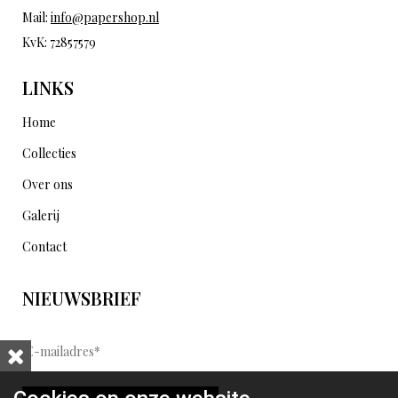
Mail:
info@papershop.nl
KvK: 72857579
LINKS
Home
Collecties
Over ons
Galerij
Contact
NIEUWSBRIEF
E
-
m