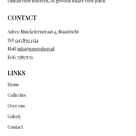
cadeau voor iedereen, of gewoon lekker voor jezelf
CONTACT
Adres: Minckelersstraat 4, Maastricht
Tel:
043 850 1324
Mail:
info@papershop.nl
KvK: 72857579
LINKS
Home
Collecties
Over ons
Galerij
Contact