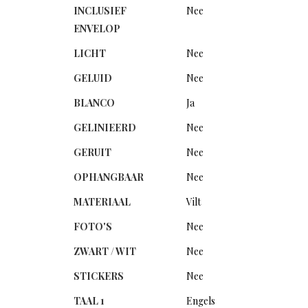
INCLUSIEF
Nee
ENVELOP
LICHT
Nee
GELUID
Nee
BLANCO
Ja
GELINIEERD
Nee
GERUIT
Nee
OPHANGBAAR
Nee
MATERIAAL
Vilt
FOTO'S
Nee
ZWART / WIT
Nee
STICKERS
Nee
TAAL 1
Engels