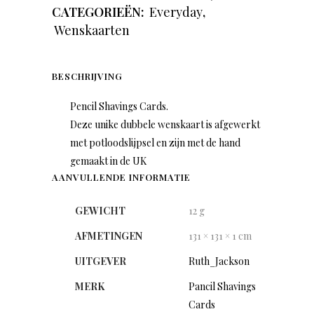
CATEGORIEËN:
Everyday
,
Wenskaarten
BESCHRIJVING
Pencil Shavings Cards.
Deze unike dubbele wenskaart is afgewerkt
met potloodslijpsel en zijn met de hand
gemaakt in de UK
AANVULLENDE INFORMATIE
GEWICHT
12 g
AFMETINGEN
131 × 131 × 1 cm
UITGEVER
Ruth_Jackson
MERK
Pancil Shavings
Cards