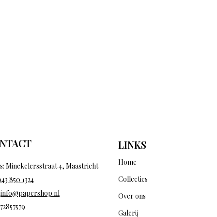
NTACT
LINKS
Home
s: Minckelersstraat 4, Maastricht
Collecties
043 850 1324
:
info@papershop.nl
Over ons
 72857579
Galerij