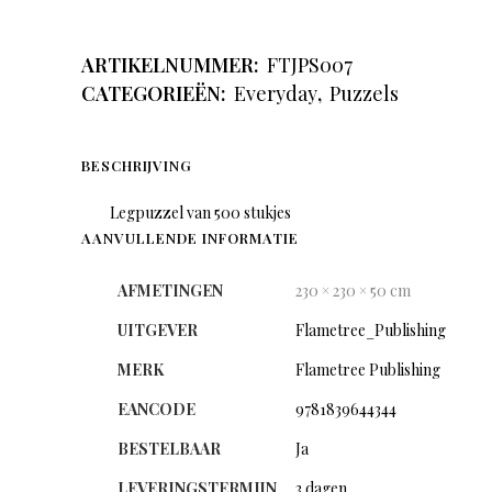
ARTIKELNUMMER:
FTJPS007
CATEGORIEËN:
Everyday
,
Puzzels
BESCHRIJVING
Legpuzzel van 500 stukjes
AANVULLENDE INFORMATIE
AFMETINGEN
230 × 230 × 50 cm
UITGEVER
Flametree_Publishing
MERK
Flametree Publishing
EANCODE
9781839644344
BESTELBAAR
Ja
LEVERINGSTERMIJN
3 dagen