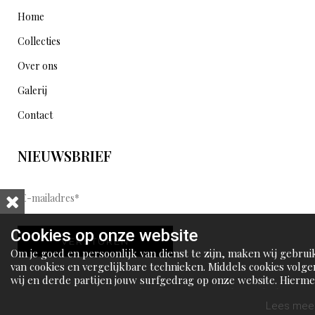
Home
Collecties
Over ons
Galerij
Contact
NIEUWSBRIEF
E
-
m
Cookies op onze website
VERSTUREN
a
Om je goed en persoonlijk van dienst te zijn, maken wij gebrui
i
van cookies en vergelijkbare technieken. Middels cookies volge
wij en derde partijen jouw surfgedrag op onze website. Hierm
l
tonen wij gepersonaliseerde advertenties en dit maakt het voo
a
jou mogelijk om informatie te delen via social media.
Lees meer