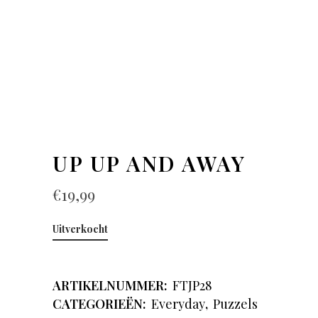
UP UP AND AWAY
€
19,99
Uitverkocht
ARTIKELNUMMER:
FTJP28
CATEGORIEËN:
Everyday
,
Puzzels