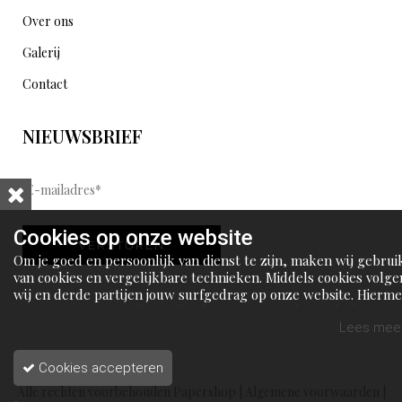
Over ons
Galerij
Contact
NIEUWSBRIEF
E
-
m
Cookies op onze website
VERSTUREN
a
Om je goed en persoonlijk van dienst te zijn, maken wij gebrui
i
van cookies en vergelijkbare technieken. Middels cookies volge
wij en derde partijen jouw surfgedrag op onze website. Hierm
l
tonen wij gepersonaliseerde advertenties en dit maakt het voo
a
jou mogelijk om informatie te delen via social media.
Lees meer
d
Cookies accepteren
r
Alle rechten voorbehouden Papershop |
Algemene voorwaarden
|
e