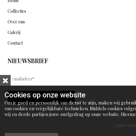
Home
Collecties
Over ons
Galerij
Contact
NIEUWSBRIEF
E
-
m
Cookies op onze website
VERSTUREN
a
Om je goed en persoonlijk van dienst te zijn, maken wij gebrui
i
van cookies en vergelijkbare technieken. Middels cookies volge
wij en derde partijen jouw surfgedrag op onze website. Hierm
l
tonen wij gepersonaliseerde advertenties en dit maakt het voo
a
jou mogelijk om informatie te delen via social media.
Lees meer
d