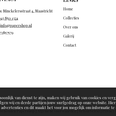
Home
s: Minckelersstraat 4, Maastricht
Collecties
043 850 1324
:
info@papershop.nl
Over ons
 72857579
Galerij
Contact
oonlijk van dienst te zijn, maken wij gebruik van cookies en verg
olgen wij en derde partijen jouw surfgedrag op onze website. Hie
advertenties en dit maakt het voor jou mogelijk om informatie te d
rbehouden Papershop |
Algemene voorwaarden
|
Retourbeleid
|
Privacy 