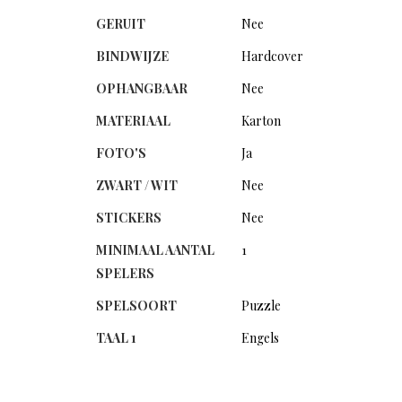
GERUIT
Nee
BINDWIJZE
Hardcover
OPHANGBAAR
Nee
MATERIAAL
Karton
FOTO'S
Ja
ZWART / WIT
Nee
STICKERS
Nee
MINIMAAL AANTAL
1
SPELERS
SPELSOORT
Puzzle
TAAL 1
Engels