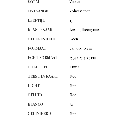
VORM
Vierkant
ONTVANGER
Volwassenen
LEEFTIJD
13+
KUNSTENAAR
Bosch, Hieonymus
GELEGENHEID
Geen
FORMAAT
ca. 30 x 30 cm
ECHT FORMAAT
25,4 x 25,4 x 5 cm
COLLECTIE
Kunst
TEKST IN KAART
Nee
LICHT
Nee
GELUID
Nee
BLANCO
Ja
GELINIEERD
Nee