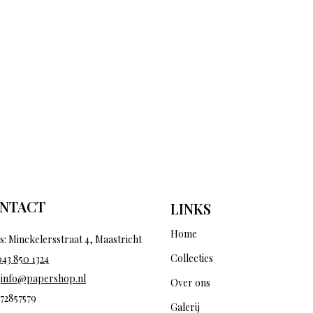
NTACT
LINKS
Home
s: Minckelersstraat 4, Maastricht
Collecties
043 850 1324
:
info@papershop.nl
Over ons
 72857579
Galerij