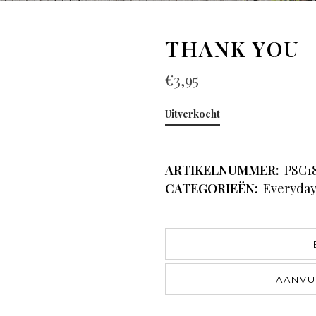
THANK YOU
€
3,95
Uitverkocht
ARTIKELNUMMER:
PSC1
CATEGORIEËN:
Everyda
AANVU