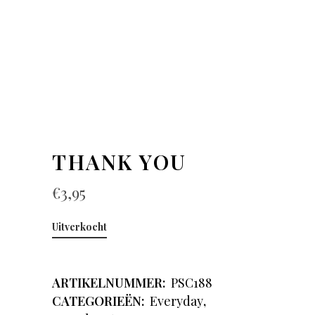
THANK YOU
€
3,95
Uitverkocht
ARTIKELNUMMER:
PSC188
CATEGORIEËN:
Everyday
,