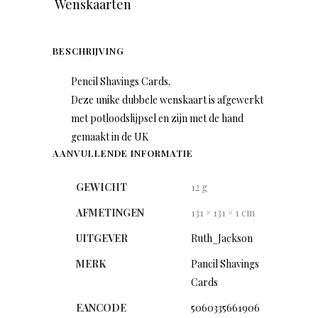
Wenskaarten
BESCHRIJVING
Pencil Shavings Cards.
Deze unike dubbele wenskaart is afgewerkt
met potloodslijpsel en zijn met de hand
gemaakt in de UK
AANVULLENDE INFORMATIE
GEWICHT
12 g
AFMETINGEN
131 × 131 × 1 cm
UITGEVER
Ruth_Jackson
MERK
Pancil Shavings
Cards
EANCODE
5060335661906