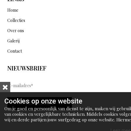
Home
Collecties
Over ons
Galerij
Contact
NIEUWSBRIEF
E
-
m
Cookies op onze website
VERSTUREN
a
Om je goed en persoonlijk van dienst te zijn, maken wij gebrui
i
van cookies en vergelijkbare technieken. Middels cookies volge
wij en derde partijen jouw surfgedrag op onze website. Hierm
l
tonen wij gepersonaliseerde advertenties en dit maakt het voo
a
jou mogelijk om informatie te delen via social media.
Lees meer