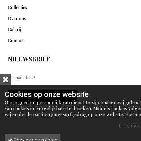
Collecties
Over ons
Galerij
Contact
NIEUWSBRIEF
E
-
m
Cookies op onze website
VERSTUREN
a
Om je goed en persoonlijk van dienst te zijn, maken wij gebrui
i
van cookies en vergelijkbare technieken. Middels cookies volge
wij en derde partijen jouw surfgedrag op onze website. Hierm
l
tonen wij gepersonaliseerde advertenties en dit maakt het voo
a
jou mogelijk om informatie te delen via social media.
Lees meer
d
Cookies accepteren