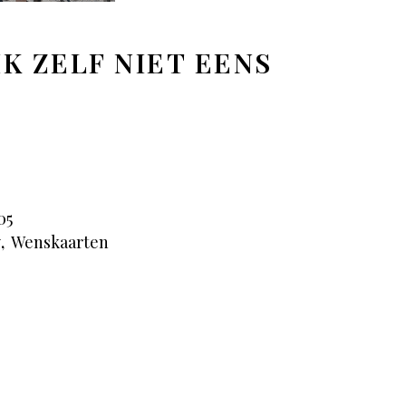
K ZELF NIET EENS
05
y
,
Wenskaarten