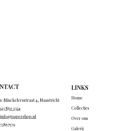
NTACT
LINKS
Home
s: Minckelersstraat 4, Maastricht
Collecties
043 850 1324
:
info@papershop.nl
Over ons
 72857579
Galerij