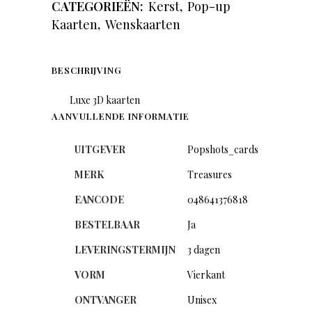
CATEGORIEËN:
Kerst
,
Pop-up
Kaarten
,
Wenskaarten
BESCHRIJVING
Luxe 3D kaarten
AANVULLENDE INFORMATIE
UITGEVER
Popshots_cards
MERK
Treasures
EANCODE
048641376818
BESTELBAAR
Ja
LEVERINGSTERMIJN
3 dagen
VORM
Vierkant
ONTVANGER
Unisex