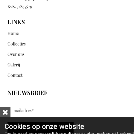
KvK: 72857579
LINKS
Home
Collecties
Over ons
Galerij
Contact
NIEUWSBRIEF
E
-
m
Cookies op onze website
VERSTUREN
a