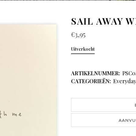
SAIL AWAY W
€
3,95
Uitverkocht
ARTIKELNUMMER:
PSC0
CATEGORIEËN:
Everyda
AANVU