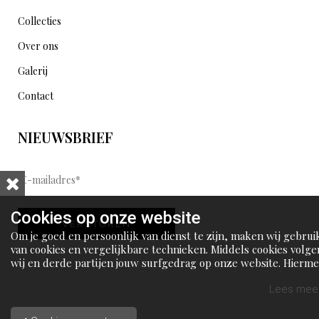
Collecties
Over ons
Galerij
Contact
NIEUWSBRIEF
E
-
m
Cookies op onze website
VERSTUREN
a
Om je goed en persoonlijk van dienst te zijn, maken wij gebrui
i
van cookies en vergelijkbare technieken. Middels cookies volge
wij en derde partijen jouw surfgedrag op onze website. Hierm
l
tonen wij gepersonaliseerde advertenties en dit maakt het voo
a
jou mogelijk om informatie te delen via social media.
Lees meer
d