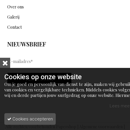
Over ons
Galerij
Contact
NIEUWSBRIEF
E
-
m
Cookies op onze website
VERSTUREN
a
Om je goed en persoonlijk van dienst te zijn, maken wij gebrui
i
van cookies en vergelijkbare technieken. Middels cookies volge
wij en derde partijen jouw surfgedrag op onze website. Hierm
l
tonen wij gepersonaliseerde advertenties en dit maakt het voo
a
jou mogelijk om informatie te delen via social media.
Lees meer
d
Cookies accepteren
r
Alle rechten voorbehouden Papershop |
Algemene voorwaarden
|
e