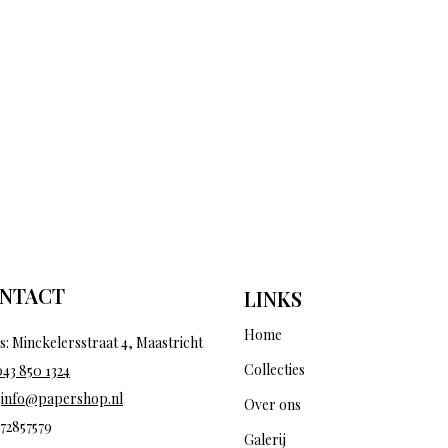
NTACT
LINKS
Home
s: Minckelersstraat 4, Maastricht
Collecties
043 850 1324
:
info@papershop.nl
Over ons
 72857579
Galerij