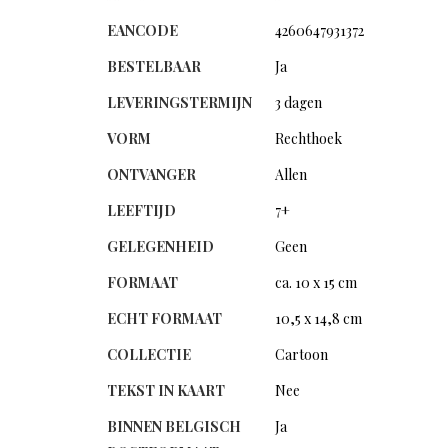
EANCODE
4260647931372
BESTELBAAR
Ja
LEVERINGSTERMIJN
3 dagen
VORM
Rechthoek
ONTVANGER
Allen
LEEFTIJD
7+
GELEGENHEID
Geen
FORMAAT
ca. 10 x 15 cm
ECHT FORMAAT
10,5 x 14,8 cm
COLLECTIE
Cartoon
TEKST IN KAART
Nee
BINNEN BELGISCH
Ja