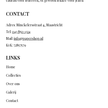
cadeau voor iedereen, of gewoon lekker voor jezelf
CONTACT
Adres: Minckelersstraat 4, Maastricht
Tel:
043 850 1324
Mail:
info@papershop.nl
KvK: 72857579
LINKS
Home
Collecties
Over ons
Galerij
Contact