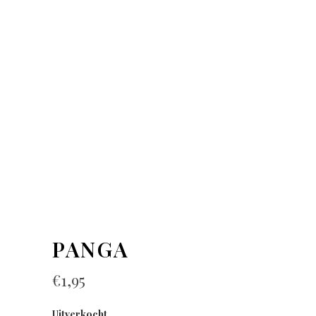
PANGA
€
1,95
Uitverkocht