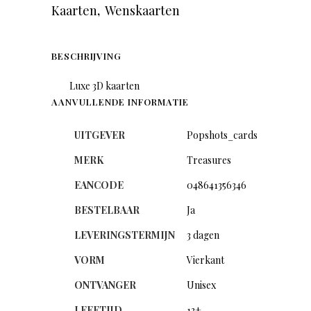
Kaarten
,
Wenskaarten
BESCHRIJVING
Luxe 3D kaarten
AANVULLENDE INFORMATIE
UITGEVER
Popshots_cards
MERK
Treasures
EANCODE
048641356346
BESTELBAAR
Ja
LEVERINGSTERMIJN
3 dagen
VORM
Vierkant
ONTVANGER
Unisex
LEEFTIJD
13+