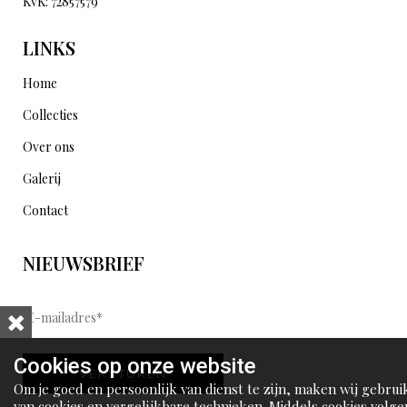
KvK: 72857579
LINKS
Home
Collecties
Over ons
Galerij
Contact
NIEUWSBRIEF
E
-
m
Cookies op onze website
VERSTUREN
a
Om je goed en persoonlijk van dienst te zijn, maken wij gebrui
i
van cookies en vergelijkbare technieken. Middels cookies volge